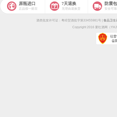
原瓶进口
7天退换
防震包
正品假一赔百
无理由退换货
安全可靠
酒类批发许可证：粤经贸酒批字第33455981号 |
食品卫生许
Copyright 2016
要红酒网
（YHJ