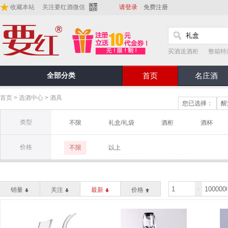
收藏本站
关注要红酒微信
请登录
免费注册
买酒送酒柜
整箱特
全部分类
首页
名庄酒
首页
>
选酒中心
>
酒具
您已选择：
醒
类型
不限
礼盒/礼袋
酒柜
酒杯
价格
不限
以上
-
销量
关注
最新
价格